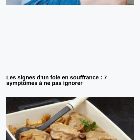
Les signes d’un foie en souffrance : 7
symptômes à ne pas ignorer