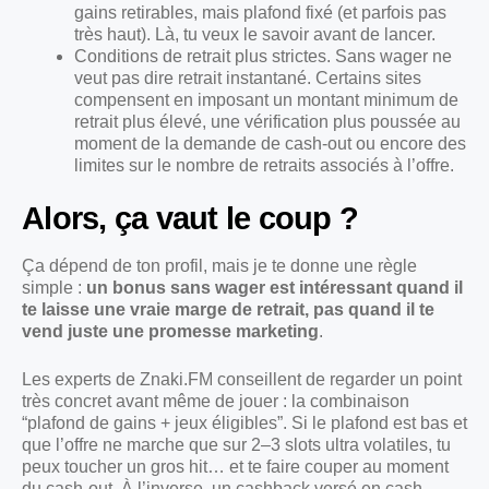
gains retirables, mais plafond fixé (et parfois pas
très haut). Là, tu veux le savoir avant de lancer.
Conditions de retrait plus strictes. Sans wager ne
veut pas dire retrait instantané. Certains sites
compensent en imposant un montant minimum de
retrait plus élevé, une vérification plus poussée au
moment de la demande de cash-out ou encore des
limites sur le nombre de retraits associés à l’offre.
Alors, ça vaut le coup ?
Ça dépend de ton profil, mais je te donne une règle
simple :
un bonus sans wager est intéressant quand il
te laisse une vraie marge de retrait, pas quand il te
vend juste une promesse marketing
.
Les experts de Znaki.FM conseillent de regarder un point
très concret avant même de jouer : la combinaison
“plafond de gains + jeux éligibles”. Si le plafond est bas et
que l’offre ne marche que sur 2–3 slots ultra volatiles, tu
peux toucher un gros hit… et te faire couper au moment
du cash-out. À l’inverse, un cashback versé en cash,