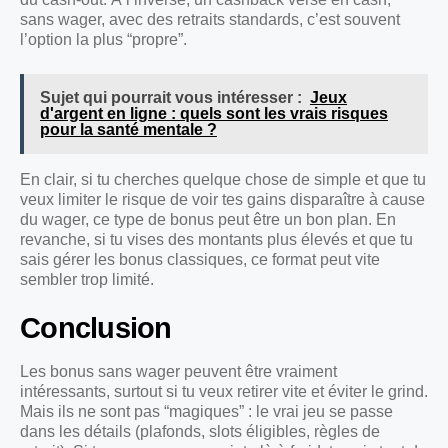
sans wager, avec des retraits standards, c’est souvent
l’option la plus “propre”.
Sujet qui pourrait vous intéresser :
Jeux
d'argent en ligne : quels sont les vrais risques
pour la santé mentale ?
En clair, si tu cherches quelque chose de simple et que tu
veux limiter le risque de voir tes gains disparaître à cause
du wager, ce type de bonus peut être un bon plan. En
revanche, si tu vises des montants plus élevés et que tu
sais gérer les bonus classiques, ce format peut vite
sembler trop limité.
Conclusion
Les bonus sans wager peuvent être vraiment
intéressants, surtout si tu veux retirer vite et éviter le grind.
Mais ils ne sont pas “magiques” : le vrai jeu se passe
dans les détails (plafonds, slots éligibles, règles de