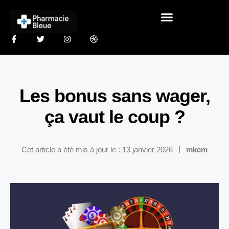
Les bonus sans wager,
ça vaut le coup ?
Cet article a été mis à jour le : 13 janvier 2026
mkcm