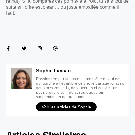
retrait). Si tu compares ces points-là à froid, tu sais tout de
suite si l’offre est clean… ou juste emballée comme il
faut.
Sophie Lussac
Passionnée par la santé, le bien-être et tout ce
qui touche à l’équilibre de vie, je partage ici avec
vous mes conseils, découvertes et convictions
pour prendre soin de soi au quotidien,
simplement et naturellement.
Voir les articles de Sophie