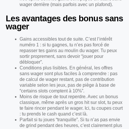
wager derrière (mais parfois avec un plafond).
Les avantages des bonus sans
wager
Gains accessibles tout de suite. C’est l’intérêt
numéro 1 : si tu gagnes, tu n’es pas forcé de
repasser tes gains au moulin du wager. Tu peux
sortir proprement, sans devoir “jouer pour
débloquer”.
Conditions plus lisibles. En général, les offres
sans wager sont plus faciles à comprendre : pas
de calcul de wager restant, pas de contribution
variable selon les jeux, pas de piège à base de
“certains slots comptent à 10%”.
Moins de risque de tout reperdre. Avec un bonus
classique, même après un gros hit sur slot, tu peux
te faire rincer pendant le wager. Ici, tu coupes court
: tu prends le cash quand c’est là.
Parfait si tu joues “tranquille”. Si tu n’as pas envie
de grind pendant des heures, c’est clairement plus