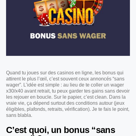
Quand tu joues sur des casinos en ligne, les bonus qui
attirent le plus l’œil, c’est souvent ceux annoncés “sans
wager”. L’idée est simple : au lieu de te coller un wager
x30/x40 avant retrait, tu peux garder tes gains sans devoir
les rejouer en boucle. Sur le papier, c’est clean. Dans la
vraie vie, ça dépend surtout des conditions autour (jeux
éligibles, plafonds, retraits, vérification). Je te fais le point,
sans blabla.
C’est quoi, un bonus “sans