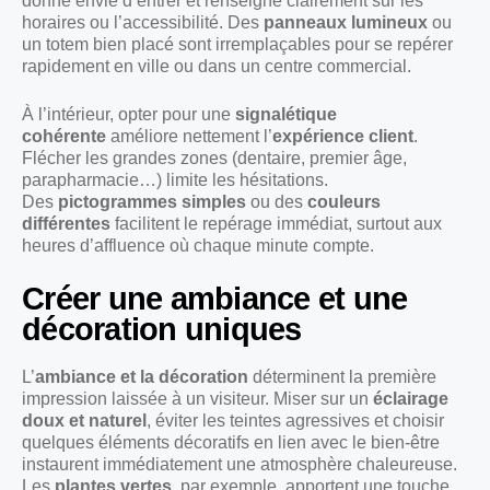
donne envie d’entrer et renseigne clairement sur les
horaires ou l’accessibilité. Des
panneaux lumineux
ou
un totem bien placé sont irremplaçables pour se repérer
rapidement en ville ou dans un centre commercial.
À l’intérieur, opter pour une
signalétique
cohérente
améliore nettement l’
expérience client
.
Flécher les grandes zones (dentaire, premier âge,
parapharmacie…) limite les hésitations.
Des
pictogrammes simples
ou des
couleurs
différentes
facilitent le repérage immédiat, surtout aux
heures d’affluence où chaque minute compte.
Créer une ambiance et une
décoration uniques
L’
ambiance et la décoration
déterminent la première
impression laissée à un visiteur. Miser sur un
éclairage
doux et naturel
, éviter les teintes agressives et choisir
quelques éléments décoratifs en lien avec le bien-être
instaurent immédiatement une atmosphère chaleureuse.
Les
plantes vertes
, par exemple, apportent une touche