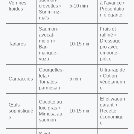
Verrines
à l’avance •
crevettes •
5-10 min
froides
Présentatio
Surimi-riz-
n élégante
maïs
Saumon-
Frais et
avocat-
raffiné •
melon •
Dressage
Tartares
10-15 min
Bar-
pro avec
mangue-
emporte-
yuzu
pièce
Courgettes-
Ultra-rapide
feta •
• Option
Carpaccios
5 min
Tomates-
végétarienn
parmesan
e
Effet waouh
Cocotte au
Œufs
garanti •
foie gras •
sophistiqué
10-15 min
Recette
Mimosa au
s
économiqu
saumon
e
Saint-