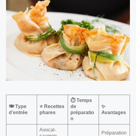
⏱️ Temps
🍽️ Type
⭐ Recettes
de
✨
d’entrée
phares
préparatio
Avantages
n
Avocat-
Préparation
saumon-