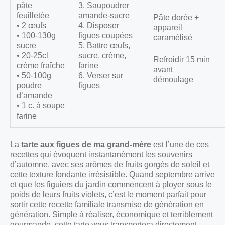
pâte
3. Saupoudrer
feuilletée
amande-sucre
Pâte dorée +
• 2 œufs
4. Disposer
appareil
• 100-130g
figues coupées
caramélisé
sucre
5. Battre œufs,
• 20-25cl
sucre, crème,
Refroidir 15 min
crème fraîche
farine
avant
• 50-100g
6. Verser sur
démoulage
poudre
figues
d’amande
• 1 c. à soupe
farine
La
tarte aux figues de ma grand-mère
est l’une de ces
recettes qui évoquent instantanément les souvenirs
d’automne, avec ses arômes de fruits gorgés de soleil et
cette texture fondante irrésistible. Quand septembre arrive
et que les figuiers du jardin commencent à ployer sous le
poids de leurs fruits violets, c’est le moment parfait pour
sortir cette recette familiale transmise de génération en
génération. Simple à réaliser, économique et terriblement
gourmande, cette tarte vous transportera directement