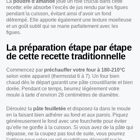
La
poudre d’amande
joue un rôle crucial dans cette
recette: elle absorbe l’excès de jus rendu par les figues
pendant la cuisson, évitant ainsi d’avoir un fond
détrempé. Elle apporte également une texture moelleuse
et un goût subtil qui se marie parfaitement avec les
figues.
La préparation étape par étape
de cette recette traditionnelle
Commencez par
préchauffer votre four à 180-210°C
selon votre appareil (thermostat 6 à 7). Un four bien
chaud dès le départ garantit une pâte croustillante et bien
dorée. Pendant ce temps, beurrez légèrement votre
moule à tarte d’environ 28 centimètres de diamètre.
Déroulez la
pâte feuilletée
et disposez-la dans le moule
en la faisant bien adhérer au fond et aux parois. Piquez
généreusement le fond avec une fourchette pour éviter
qu’elle ne gonfle à la cuisson. Si vous avez de la pâte qui
dépasse, ne la coupez pas tout de suite, vous pourrez
l’utiliser pour créer un joli quadrillage décoratif sur le