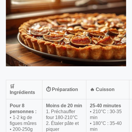
🛒
⏱️ Préparation
🔥 Cuisson
Ingrédients
Pour 8
Moins de 20 min
25-40 minutes
personnes :
1. Préchauffer
• 210°C : 30-35
• 1-2 kg de
four 180-210°C
min
figues mûres
2. Étaler pâte et
• 180°C : 35-40
• 200-250g
piquer
min