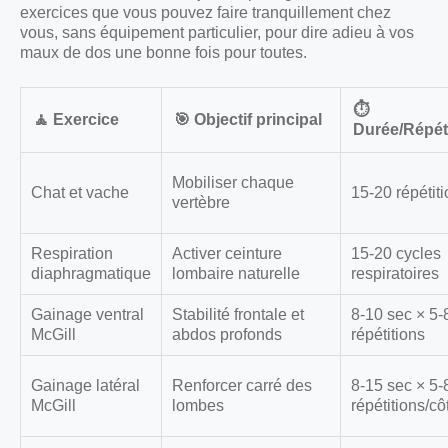
exercices que vous pouvez faire tranquillement chez
vous, sans équipement particulier, pour dire adieu à vos
maux de dos une bonne fois pour toutes.
⏱️
🧘 Exercice
🎯 Objectif principal
Durée/Répét
Mobiliser chaque
Chat et vache
15-20 répétit
vertèbre
Respiration
Activer ceinture
15-20 cycles
diaphragmatique
lombaire naturelle
respiratoires
Gainage ventral
Stabilité frontale et
8-10 sec × 5-
McGill
abdos profonds
répétitions
Gainage latéral
Renforcer carré des
8-15 sec × 5-
McGill
lombes
répétitions/cô