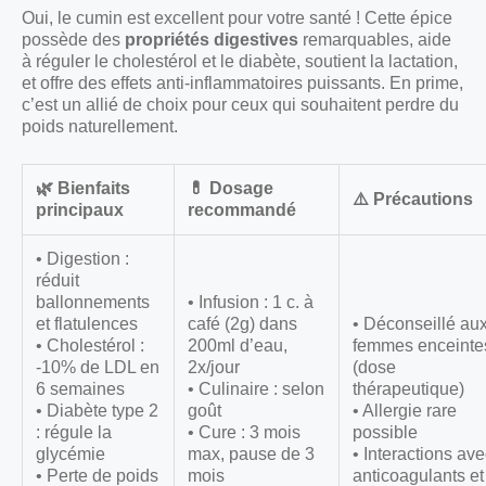
Oui, le cumin est excellent pour votre santé ! Cette épice
possède des
propriétés digestives
remarquables, aide
à réguler le cholestérol et le diabète, soutient la lactation,
et offre des effets anti-inflammatoires puissants. En prime,
c’est un allié de choix pour ceux qui souhaitent perdre du
poids naturellement.
🌿 Bienfaits
💊 Dosage
⚠️ Précautions
principaux
recommandé
• Digestion :
réduit
ballonnements
• Infusion : 1 c. à
et flatulences
café (2g) dans
• Déconseillé au
• Cholestérol :
200ml d’eau,
femmes enceinte
-10% de LDL en
2x/jour
(dose
6 semaines
• Culinaire : selon
thérapeutique)
• Diabète type 2
goût
• Allergie rare
: régule la
• Cure : 3 mois
possible
glycémie
max, pause de 3
• Interactions av
• Perte de poids
mois
anticoagulants et