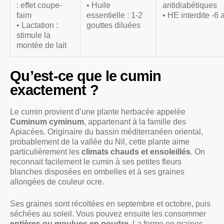
: effet coupe-
• Huile
antidiabétiques
faim
essentielle : 1-2
• HE interdite -6 
• Lactation :
gouttes diluées
stimule la
montée de lait
Qu’est-ce que le cumin
exactement ?
Le cumin provient d’une plante herbacée appelée
Cuminum cyminum
, appartenant à la famille des
Apiacées. Originaire du bassin méditerranéen oriental,
probablement de la vallée du Nil, cette plante aime
particulièrement les
climats chauds et ensoleillés
. On
reconnait facilement le cumin à ses petites fleurs
blanches disposées en ombelles et à ses graines
allongées de couleur ocre.
Ses graines sont récoltées en septembre et octobre, puis
séchées au soleil. Vous pouvez ensuite les consommer
entières ou moulues en poudre
. La forme en graines