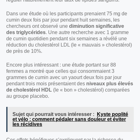
Dans une étude où les participants prenaient 75 mg de
cumin deux fois par jour pendant huit semaines, les
chercheurs ont observé une
diminution significative
des triglycérides
. Une autre recherche avec 1 gramme
de cumin quotidien pendant six semaines a révélé une
réduction du cholestérol LDL (le « mauvais » cholestérol)
de près de 10%.
Encore plus intéressant : une étude portant sur 88
femmes a montré que celles qui consommaient 3
grammes de cumin avec un yaourt deux fois par jour
pendant trois mois présentaient des
niveaux plus élevés
de cholestérol HDL
(le « bon » cholestérol) comparées
au groupe placebo.
Sujet qui pourrait vous intéresser :
Kyste poplité
et vélo : comment pédaler sans douleur et éviter
les récidives
Ces effets bénéfiques s’expliquent par la richesse du