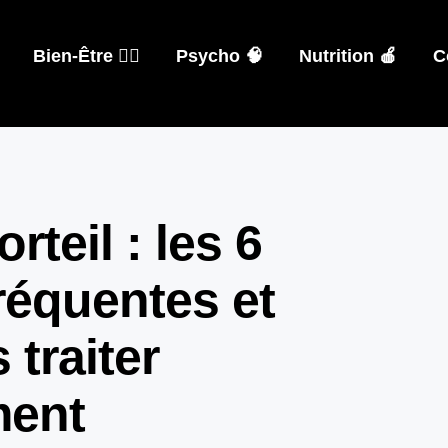
Bien-Être 🧘‍♀️
Psycho 🧠
Nutrition 🍎
C
rteil : les 6
réquentes et
traiter
ment