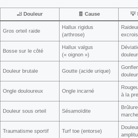
🦶 Douleur
🧾 Cause
💡
Hallux rigidus
Raideur
Gros orteil raide
(arthrose)
excroi
Hallux valgus
Déviati
Bosse sur le côté
(« oignon »)
douleur
Gonfle
Douleur brutale
Goutte (acide urique)
douleu
Rougeu
Ongle douloureux
Ongle incarné
à la pr
Brûlure
Douleur sous orteil
Sésamoïdite
marche
Douleur
Traumatisme sportif
Turf toe (entorse)
amplitu