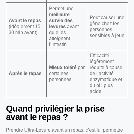
Permet une
meilleure
Peut causer une
Avant le repas
survie des
gêne chez les
(idéalement 15-
levures
avant
personnes
30 min avant)
qu’elles
sensibles à jeun
atteignent
l’intestin
Efficacité
légèrement
Mieux toléré
par
réduite à cause
Après le repas
certaines
de l’activité
personnes
enzymatique et
du pH plus
acide
Quand privilégier la prise
avant le repas ?
Prendre Ultra-Levure avant un repas, c’est lui permettre