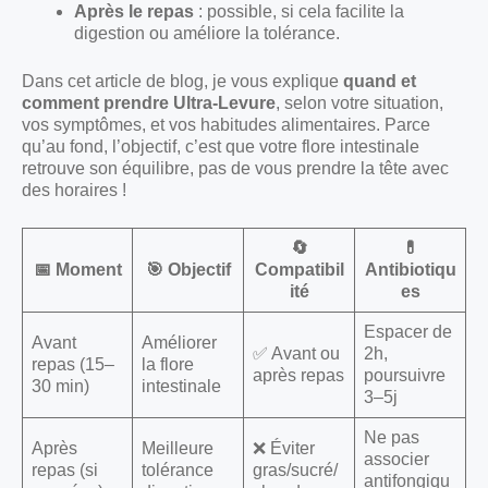
Après le repas
: possible, si cela facilite la
digestion ou améliore la tolérance.
Dans cet article de blog, je vous explique
quand et
comment prendre Ultra-Levure
, selon votre situation,
vos symptômes, et vos habitudes alimentaires. Parce
qu’au fond, l’objectif, c’est que votre flore intestinale
retrouve son équilibre, pas de vous prendre la tête avec
des horaires !
🔄
💊
📅 Moment
🎯 Objectif
Compatibil
Antibiotiqu
ité
es
Espacer de
Avant
Améliorer
✅ Avant ou
2h,
repas (15–
la flore
après repas
poursuivre
30 min)
intestinale
3–5j
Ne pas
Après
Meilleure
❌ Éviter
associer
repas (si
tolérance
gras/sucré/
antifongiqu