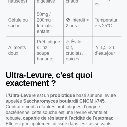
nausées)
digestive
chaud
es
50mg /
Gélule ou
200mg
🚫 Interdit <
Températur
sachet
formats
2 ans
e < 25°C
enfant
Prébiotique
⚠️ Éviter
Aliments
s : riz,
lait,
💧 1,5–2 L
doux
soupe,
crudités,
d’eau/jour
banane
épices
Ultra-Levure, c’est quoi
exactement ?
L’
Ultra-Levure
est un
probiotique
basé sur une levure
appelée
Saccharomyces boulardii CNCM I-745
.
Contrairement à d’autres probiotiques d’origine
bactérienne, cette souche est une levure vivante et
robuste,
capable de résister à l’acidité de l’estomac
.
Elle est principalement utilisée dans les cas suivants :